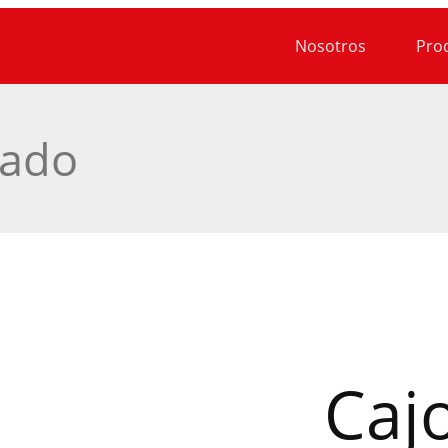
Nosotros
Pro
dado
Caj