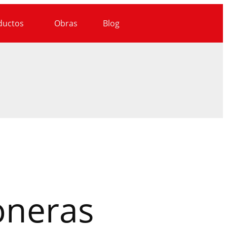
ductos
Obras
Blog
oneras