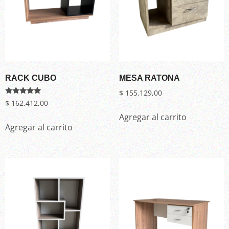
RACK CUBO
MESA RATONA
$
155.129,00
Valorado en
$
162.412,00
5.00
de 5
Agregar al carrito
Agregar al carrito