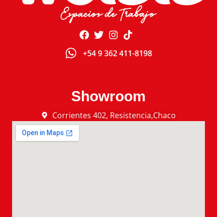
Espacios de Trabajo
+54 9 362 411-8198
Showroom
Corrientes 402, Resistencia,Chaco